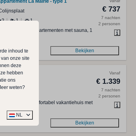
Vanaf
ppartement La Mairie - type 1
€ 737
Colijnsplaat
7 nachten
2
1
1
2 personen
 luxe vakantieappartementen met sauna, 1
 2 slaapkamers
Bekijken
rde inhoud te
 van onze site
unnen deze
e ze hebben
Vanaf
huis Bonheur
€ 1.339
tie ons
Colijnsplaat
 Meer weten?
7 nachten
4
2
1
2 personen
, luxe en zeer comfortabel vakantiehuis met
n Colijnsplaat.
NL
Bekijken