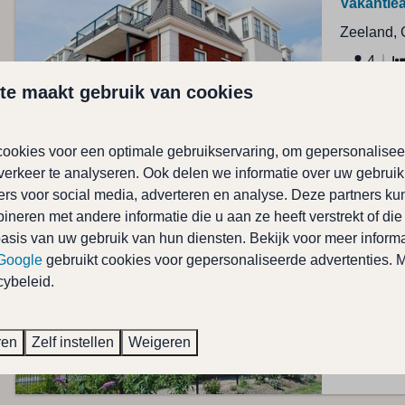
Vakantiea
Zeeland, 
4
te maakt gebruik van cookies
Modern en
badkamer,
ookies voor een optimale gebruikservaring, om gepersonalisee
verkeer te analyseren. Ook delen we informatie over uw gebruik
ers voor social media, adverteren en analyse. Deze partners k
neren met andere informatie die u aan ze heeft verstrekt of di
Vakantie
asis van uw gebruik van hun diensten. Bekijk voor meer informa
Zeeland, 
Google
gebruikt cookies voor gepersonaliseerde advertenties.
8
cybeleid.
Vrijstaand
wellness i
ren
Zelf instellen
Weigeren