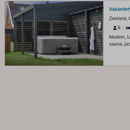
Vakantieh
Zeeland, 
6
Modern, l
sauna, ja