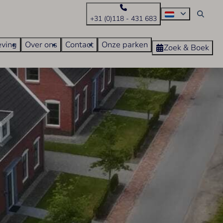
+31 (0)118 - 431 683
ving
Over ons
Contact
Onze parken
Zoek & Boek