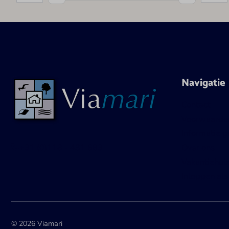
Navigatie
Contact
Voorwaarde
Informatie g
+31 (0)118 - 431 683
Over ons
Vakantiehui
Inloggen als
© 2026 Viamari