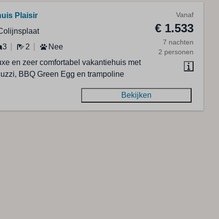
Vanaf
uis Plaisir
€ 1.533
Colijnsplaat
7 nachten
3
2
Nee
2 personen
uxe en zeer comfortabel vakantiehuis met
cuzzi, BBQ Green Egg en trampoline
Bekijken