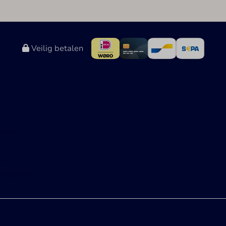
Veilig betalen
n
asten
zen
 eigenaar