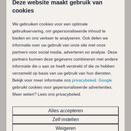
Deze website maakt gebruik van
kwartiertje en met de fiets al in vijf minuten. Het
Koelkast met vriezer
centrum van Renesse met gezellige terrassen,
cookies
Nespresso koffiezetapparaat
restaurants en winkels ligt op minder dan tien minuten
Oven
fietsen.
We gebruiken cookies voor een optimale
Soort fornuis: Inductie
gebruikservaring, om gepersonaliseerde inhoud te
Via de voordeur komt u vakantiehuis de Rommelpot
Vaatwasser
bieden en ons verkeer te analyseren. Ook delen we
binnen in de hal die toegang geeft tot de woonkamer.
Waterkoker
informatie over uw gebruik van onze site met onze
Hier is een zithoek rond de houtkachel en een eethoek.
partners voor social media, adverteren en analyse. Deze
De openslaande tuindeuren geven toegang tot een
Sanitair
partners kunnen deze gegevens combineren met andere
terras en de enorme tuin. Er is een aparte keuken
informatie die u aan ze heeft verstrekt of die ze hebben
(2016) met alle moderne comfort. Ook vindt u op de
Apart toilet
verzameld op basis van uw gebruik van hun diensten.
begane grond een eenvoudige badkamer met bad,
Badkamer op begane grond
Bekijk voor meer informatie ons
privacybeleid
.
Google
douche en wastafel. Aansluitend is er een
Badkamers: 1
gebruikt cookies voor gepersonaliseerde advertenties.
tweepersoonsslaapkamer. Op de etage, welke
Ligbad
Meer weten? Lees ons privacybeleid.
bereikbaar is via een steile, smalle trap (voorzien van
Totaal aantal douches: 1
traphekje aan bovenkant) zijn twee slaapkamers. Er is
Totaal aantal toiletten: 1
Alles accepteren
1 wc in huis, op de begane grond.
Wastafels: 1
Het grote perceel grenst aan het duingebied. Aan de
Zelf instellen
grens met de weg en een wandelpad is het grondstuk
Slaapkamer
Weigeren