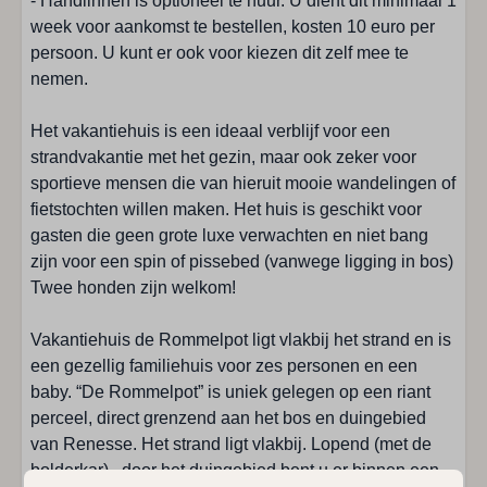
- Handlinnen is optioneel te huur. U dient dit minimaal 1
week voor aankomst te bestellen, kosten 10 euro per
Renesse
persoon. U kunt er ook voor kiezen dit zelf mee te
Centrum: 1 - 5 km
nemen.
Dichtbij het strand
Fietsverhuur: < 1 km
Het vakantiehuis is een ideaal verblijf voor een
Golfbaan: 5 - 10 km
strandvakantie met het gezin, maar ook zeker voor
Restaurant: 1 - 5 km
sportieve mensen die van hieruit mooie wandelingen of
Rustige ligging
fietstochten willen maken. Het huis is geschikt voor
Strand: 1 - 5 km
gasten die geen grote luxe verwachten en niet bang
Supermarkt: 1 - 5 km
zijn voor een spin of pissebed (vanwege ligging in bos)
Vlakbij het bos
Twee honden zijn welkom!
Winkels: 1 - 5 km
Vakantiehuis de Rommelpot ligt vlakbij het strand en is
Keuken
een gezellig familiehuis voor zes personen en een
baby. “De Rommelpot” is uniek gelegen op een riant
Aantal pitten: 4
perceel, direct grenzend aan het bos en duingebied
Broodrooster
van Renesse. Het strand ligt vlakbij. Lopend (met de
Eethoek
bolderkar), door het duingebied bent u er binnen een
Filter koffiezetapparaat