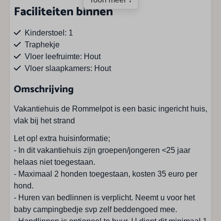
Faciliteiten binnen
Kinderstoel: 1
Traphekje
Vloer leefruimte: Hout
Vloer slaapkamers: Hout
Wasdroger
Omschrijving
Wasmachine
Vakantiehuis de Rommelpot is een basic ingericht huis,
Faciliteiten buiten
vlak bij het strand
Let op! extra huisinformatie;
Barbecue
- In dit vakantiehuis zijn groepen/jongeren <25 jaar
Parkeren aantal auto's: 3
helaas niet toegestaan.
Parkeren op eigen terrein
- Maximaal 2 honden toegestaan, kosten 35 euro per
Tuinmeubels
hond.
Uitzicht: Natuurgebied
- Huren van bedlinnen is verplicht. Neemt u voor het
baby campingbedje svp zelf beddengoed mee.
Ligging accommodatie