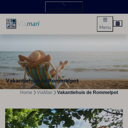
+31 (0)118 - 431 683
Menu
Vakantiehuis de Rommelpot
Home
ViaMari
Vakantiehuis de Rommelpot