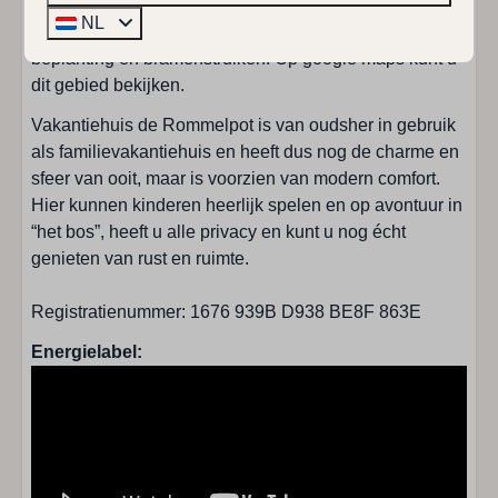
afgesloten met een hek. Naar het duingebied toe is het
NL
grondstuk min of meer afgesloten door onbegaanbare
Baby campingbedje : 1
beplanting en bramenstruiken. Op google maps kunt u
Eenpersoons dekbedden: 6
dit gebied bekijken.
Eenpersoonsbedden: 2
Slaapkamers: 3
Vakantiehuis de Rommelpot is van oudsher in gebruik
Tweepersoonsbedden: 2
als familievakantiehuis en heeft dus nog de charme en
sfeer van ooit, maar is voorzien van modern comfort.
Woonkamer
Hier kunnen kinderen heerlijk spelen en op avontuur in
“het bos”, heeft u alle privacy en kunt u nog écht
genieten van rust en ruimte.
TV met beperkt Duitse kanalen
Haard: Houtkachel
Registratienummer: 1676 939B D938 BE8F 863E
Televisie
Zithoek
Energielabel: