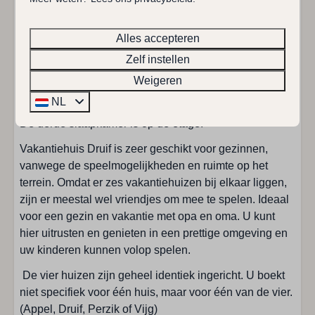
De indeling van het vakantiehuis is als volgt:
Sunshower: 1
U komt het huis binnen aan de voorzijde, in de
Toilet in badkamer
Alles accepteren
woonkamer met comfortabele zithoek, eethoek en open
Totaal aantal douches: 2
keuken. De keuken is van alle moderne gemakken
Zelf instellen
Totaal aantal toiletten: 2
voorzien. Op de begane grond zijn twee slaapkamers,
Wastafels: 2
Weigeren
waarvan één met een badkamer en suite, daarnaast
NL
nog een aparte slaapkamer en een aparte badkamer.
Slaapkamer
De derde slaapkamer is op de etage.
Eenpersoons dekbedden: 6
Vakantiehuis Druif is zeer geschikt voor gezinnen,
Baby campingbedje : 1
vanwege de speelmogelijkheden en ruimte op het
Eenpersoonsbedden: 2
terrein. Omdat er zes vakantiehuizen bij elkaar liggen,
Slaapkamers: 3
zijn er meestal wel vriendjes om mee te spelen. Ideaal
Televisie op slaapkamer
voor een gezin en vakantie met opa en oma. U kunt
Tweepersoonsbedden: 2
hier uitrusten en genieten in een prettige omgeving en
uw kinderen kunnen volop spelen.
Woonkamer
De vier huizen zijn geheel identiek ingericht. U boekt
niet specifiek voor één huis, maar voor één van de vier.
TV met beperkt Duitse kanalen
(Appel, Druif, Perzik of Vijg)