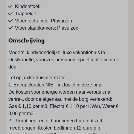
Kinderstoel: 1
Traphekje
Vloer leefruimte: Plavuizen
Vloer slaapkamers: Plavuizen
Wasdroger
Omschrijving
Wasmachine
Modern, kindvriendelijke, luxe vakantiehuis in
Faciliteiten buiten
Oostkapelle, voor zes personen, speeltuintje voor de
deur
Barbecue
Let op, extra huisinformatie;
Glijbaan
1. Energiekosten NIET inclusief in deze prijs.
Parasol
De kosten voor energie worden naar verbruik na
Parkeren aantal auto's: 1
vertrek, door de eigenaar, met de borg verrekend:
Schommel
Gas € 1,10 per m3, Electra € 1,10 per KW/u, Water €
Terras
3,00 per m3
Trampoline (zomer)
2. U kunt bed- en of handlinnen huren of zelf
Tuinmeubels
meebrengen. Kosten bedlinnen 12 euro p.p.
Tuin zonder omheining