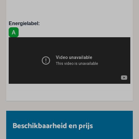
DVD speler
Televisie
Zithoek
Energielabel:
Park
Familiepark Zeldenrust
Beschikbaarheid en prijs