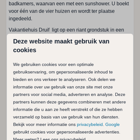
Aantal pitten: 4
badkamers, waarvan een met een sunshower. U boekt
Broodrooster
voor één van de vier huizen en wordt ter plaatse
Combimagnetron
ingedeeld.
Eethoek
Vakantiehuis Druif ligt op een riant grondstuk in een
Koelkast
rustige en landelijke omgeving, dat grenst aan het
Open keuken
Deze website maakt gebruik van
natuurgebied De Pekelinge aan de rand van het
Oven
cookies
gezellig dorp Oostkapelle. Binnen vijf minuten bent u
Senseo koffiezetapparaat
met de auto bij het Noordzeestrand of in het centrum
Soort fornuis: Inductie
We gebruiken cookies voor een optimale
met winkeltjes, restaurants en een supermarkt. De
Vaatwasser
gebruikservaring, om gepersonaliseerde inhoud te
mondaine badplaats Domburg met golfbaan is binnen
Vriezer
bieden en ons verkeer te analyseren. Ook delen we
tien minuten te bereiken. In ongeveer een kwartier bent
Waterkoker
informatie over uw gebruik van onze site met onze
u met de auto in provinciehoofdstad Middelburg.
partners voor social media, adverteren en analyse. Deze
Sanitair
Rondom vakantiehuis Druif is er veel ruimte, aan de
partners kunnen deze gegevens combineren met andere
voorzijde is een beschut terras met schutting voor
informatie die u aan ze heeft verstrekt of die ze hebben
Badkamer op begane grond
enige privacy. Op het grote grondstuk is o.a. een
verzameld op basis van uw gebruik van hun diensten.
Badkamers: 2
zandbak, trampoline, speelhuisje en speeltoestellen
Bekijk voor meer informatie ons
privacybeleid
.
Google
Dubbele wastafel: 1
voor uw kinderen. Er zijn voldoende parkeerplaatsen.
gebruikt cookies voor gepersonaliseerde advertenties.
Inloopdouche: 2
Meer weten? Lees ons privacybeleid.