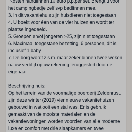
Kosten handlinnen 10 euro p.p.per set. Brengt u voor
het campingbedje zelf svp bedlinnen mee.
Ligging accommodatie
3. In dit vakantiehuis zijn huisdieren niet toegestaan
4. U boekt voor één van de vier huizen en wordt ter
Oostkapelle
plaatse ingedeeld.
Centrum: < 1 km
5. Groepen en/of jongeren >25, zijn niet toegestaan
Dichtbij het strand
6. Maximaal toegestane bezetting: 6 personen, dit is
Fietsverhuur: 1 - 5 km
inclusief 1 baby
Golfbaan: 5 - 10 km
7. De borg wordt z.s.m. maar zeker binnen twee weken
Restaurant: 1 - 5 km
na uw verblijf op uw rekening teruggestort door de
Speeltuin: < 500 m
eigenaar
Strand: 1 - 5 km
Supermarkt: < 1 km
Beschrijving huis:
Tegenover de speeltuin
Op het terrein van de voormalige boerderij Zeldenrust,
Vlakbij het bos
zijn deze winter (2019) vier nieuwe vakantiehuizen
Winkels: 1 - 5 km
gebouwd in wat ooit een stal was. Er is gebruik
gemaakt van de mooiste materialen en de
Keuken
vakantiewoningen worden voorzien van alle moderne
luxe en comfort met drie slaapkamers en twee